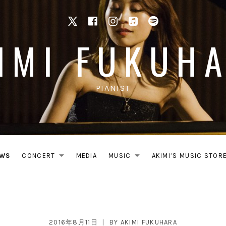
X
facebook
Instagram
Apple Music
Spotify
IMI FUKUH
PIANIST
WS
CONCERT
MEDIA
MUSIC
AKIMI’S MUSIC STOR
EXPAND SUBMENU
EXPAND SUB
2016年8月11日
BY
AKIMI FUKUHARA