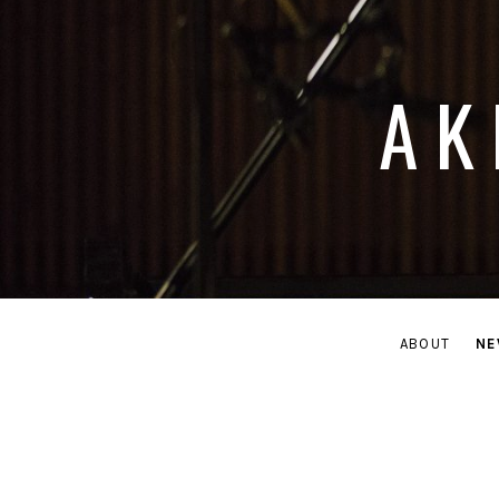
AK
ABOUT
NE