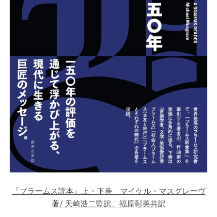
『ブラームス読本』上・下巻 マイケル・マスグレーヴ
著/ 天崎浩二監訳、福原彰美共訳