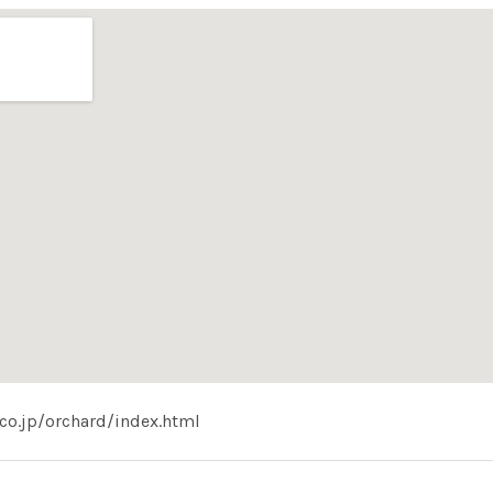
o.jp/orchard/index.html
l
１-２９-２４ Shoutou
kyo
1500046