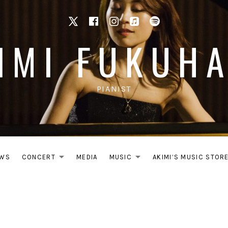
X
facebook
Instagram
Apple Music
Spotify
IMI FUKUH
PIANIST
WS
CONCERT
MEDIA
MUSIC
AKIMI’S MUSIC STOR
EXPAND SUBMENU
EXPAND SUB