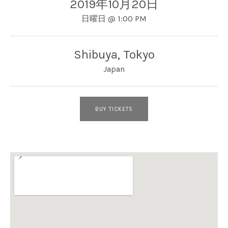
2019年10月20日
日曜日
@
1:00 PM
Shibuya
,
Tokyo
Japan
BUY TICKETS