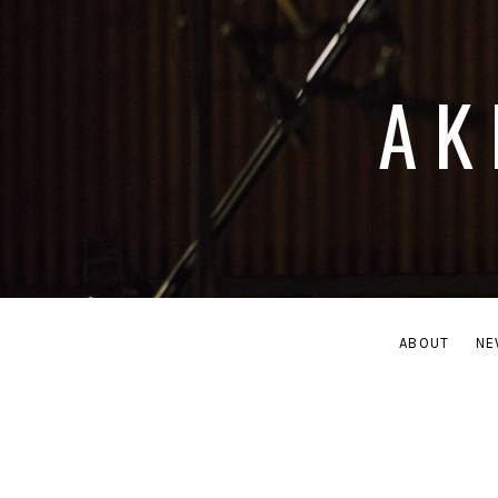
AK
ABOUT
NE