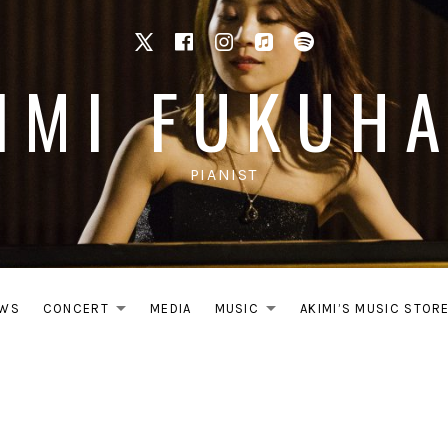
X
facebook
Instagram
Apple Music
Spotify
IMI FUKUH
PIANIST
WS
CONCERT
MEDIA
MUSIC
AKIMI’S MUSIC STOR
EXPAND SUBMENU
EXPAND SUB