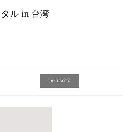
 in 台湾
BUY TICKETS