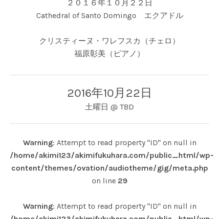
２０１６年１０月２２日
Cathedral of Santo Domingo エクアドル
クリスティーヌ・ワレフスカ（チェロ）
福原彰美（ピアノ）
2016年10月22日
土曜日
@
TBD
Warning
: Attempt to read property "ID" on null in
/home/akimi123/akimifukuhara.com/public_html/wp-
content/themes/ovation/audiotheme/gig/meta.php
on line
29
Warning
: Attempt to read property "ID" on null in
/home/akimi123/akimifukuhara.com/public_html/wp-